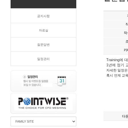
공지사항
자료실
작
질문답변
카
일정관리
Training
1년에 정기
자세한 일정은
혹시 언제 교
다