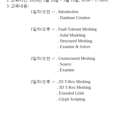
2. 교육시간: 2024년 3월 18일 ~ 3월 19일, 10:00 ~ 17:00시
3. 교육내용:
1일차/오전 -> . Introduction
. Database Creation
1일차/오후 -> . Fault Tolerant Meshing
. Solid Modeling
. Structured Meshing
. Examine & Solver
2일차/오전 -> . Unstructured Meshing
. Source
. Examine
2일차/오후 -> . 2D T-Rex Meshing
. 3D T-Rex Meshing
. Extruded Grids
. Glyph Scripting